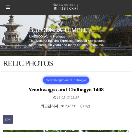
RELIC PHOTOS
Yeonhwagyo and Chilbogyo
Yeonhwagyo and Chilbogyo 1408
18-05-13 23:34
최고관리자
2,432회
0건
검색
본문