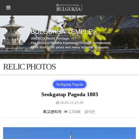
RELIC PHOTOS
Seokgatap Pagoda
Seokgatap Pagoda 1803
18-05-13 23:28
최고관리자
2,554회
0건
본문